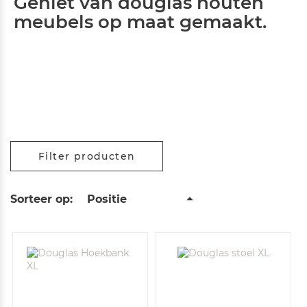
Geniet van douglas houten
meubels op maat gemaakt.
Filter producten
Van
Sorteer op
hoog
naar
laag
sorteren