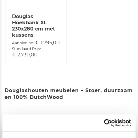
Douglas
Hoekbank XL
230x280 cm met
kussens
€ 1.795,00
Aanbieding
Standaard Prijs
€ 2.730,00
Douglashouten meubelen – Stoer, duurzaam
en 100% DutchWood
Duurzame meubelen van massief douglashout
Ben je op zoek naar robuuste, stijlvolle en duurzame