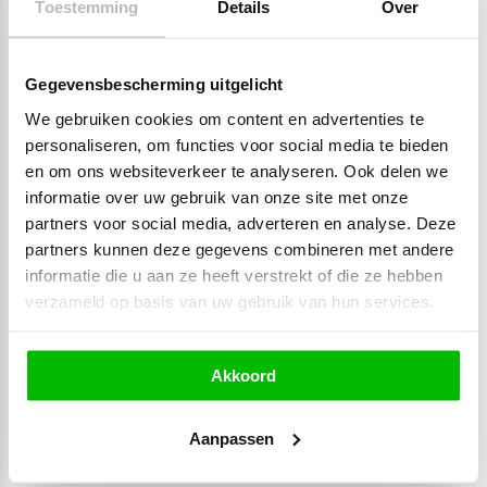
Toestemming
Details
Over
buitenmeubelen? De collectie douglashouten
meubelen van DutchWood biedt alles wat je nodig
hebt voor een sfeervolle en functionele
buitenruimte. Gemaakt van massief douglashout en
Gegevensbescherming uitgelicht
met de hand vervaardigd in Nederland, staan deze
meubelen garant voor kwaliteit, uitstraling én
We gebruiken cookies om content en advertenties te
jarenlang gebruiksplezier.
personaliseren, om functies voor social media te bieden
en om ons websiteverkeer te analyseren. Ook delen we
informatie over uw gebruik van onze site met onze
Waarom douglashout ideaal is voor
partners voor social media, adverteren en analyse. Deze
buitenmeubelen
partners kunnen deze gegevens combineren met andere
Douglashout is één van de sterkste Europese
informatie die u aan ze heeft verstrekt of die ze hebben
naaldhoutsoorten. Het hout is van nature rijk aan
verzameld op basis van uw gebruik van hun services.
hars, wat het bijzonder goed bestand maakt tegen
weersinvloeden. Dit maakt douglashout uitermate
geschikt voor buitenmeubelen die het hele jaar door
Akkoord
buiten kunnen blijven staan. Bovendien krijgt het
hout na verloop van tijd een prachtige zilvergrijze
tint – een natuurlijke vergrijzing die bijdraagt aan
Aanpassen
de karakteristieke uitstraling.