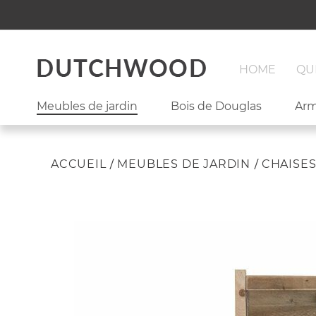
HOME
QU
Meubles de jardin
Bois de Douglas
Arm
ACCUEIL
MEUBLES DE JARDIN
CHAISE
Passer
Passer
à
au
la
début
fin
de
de
la
la
Galerie