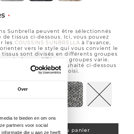
RS
ns Sunbrella peuvent être sélectionnés
 de tissus ci-dessous. Ici, vous pouvez
r les
COUSSINS SUNBRELLA
à l'avance,
orienter vers le style qui vous convient le
 tissus sont divisés en différents groupes
 Le prix de ces différents groupes varie.
r le groupe de tissus souhaité ci-dessous
onnez ensuite le tissu choisi.
Over
 media te bieden en om ons
ze partners voor social
Ajouter au panier
nformatie die u aan ze heeft