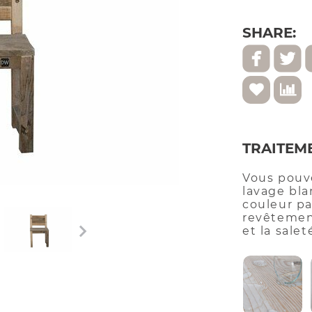
SHARE:
TRAITEM
Vous pouve
lavage bla
couleur par
revêtement
et la salet