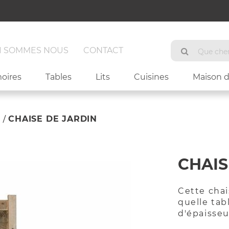
I SOMMES NOUS
CONTACT
Chercher
Chercher
oires
Tables
Lits
Cuisines
Maison d
S
CHAISE DE JARDIN
CHAIS
Cette chai
quelle tab
d'épaisseur