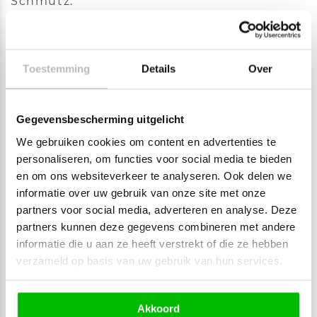
Schmutz.
Toestemming
Details
Over
BETTSCHUBLADE
Gegevensbescherming uitgelicht
We gebruiken cookies om content en advertenties te
personaliseren, om functies voor social media te bieden
MENGE
en om ons websiteverkeer te analyseren. Ook delen we
In den Warenkorb
informatie over uw gebruik van onze site met onze
partners voor social media, adverteren en analyse. Deze
partners kunnen deze gegevens combineren met andere
Kopieer uw persoonlijke link
informatie die u aan ze heeft verstrekt of die ze hebben
verzameld op basis van uw gebruik van hun services.
Akkoord